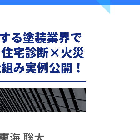
化する塗装業界で
】住宅診断×火災
仕組み実例公開！