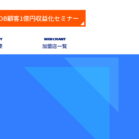
OB顧客1億円収益化セミナー
Y
MERCHANT
要
加盟店一覧